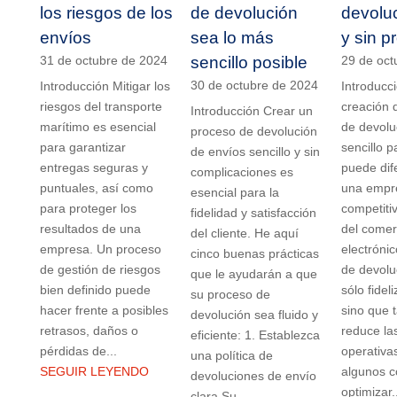
los riesgos de los
de devolución
devoluc
envíos
sea lo más
y sin 
31 de octubre de 2024
sencillo posible
29 de oct
30 de octubre de 2024
Introducción Mitigar los
Introducc
riesgos del transporte
creación 
Introducción Crear un
marítimo es esencial
de devoluc
proceso de devolución
para garantizar
sencillo p
de envíos sencillo y sin
entregas seguras y
puede dif
complicaciones es
puntuales, así como
una empre
esencial para la
para proteger los
competiti
fidelidad y satisfacción
resultados de una
del comer
del cliente. He aquí
empresa. Un proceso
electróni
cinco buenas prácticas
de gestión de riesgos
de devolu
que le ayudarán a que
bien definido puede
sólo fideli
su proceso de
hacer frente a posibles
sino que 
devolución sea fluido y
retrasos, daños o
reduce las
eficiente: 1. Establezca
pérdidas de...
operativa
una política de
SEGUIR LEYENDO
algunos c
devoluciones de envío
optimizar.
clara Su...