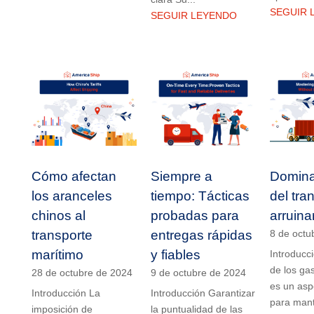
SEGUIR 
SEGUIR LEYENDO
Cómo afectan
Siempre a
Dominar
los aranceles
tiempo: Tácticas
del tra
chinos al
probadas para
arruina
transporte
entregas rápidas
8 de octu
marítimo
y fiables
Introducc
de los ga
28 de octubre de 2024
9 de octubre de 2024
es un asp
Introducción La
Introducción Garantizar
para mant
imposición de
la puntualidad de las