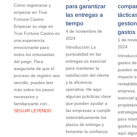
Cómo registrarse y
para garantizar
compar
empezar en True
las entregas a
táctica
Fortune Casino
tiempo
gestion
Empezar su viaje en
4 de noviembre de
gastos
True Fortune Casino es
2024
1 de novi
una experiencia
2024
Introducción La
emocionante para
puntualidad en las
todos los entusiastas
Introducc
entregas es esencial
del juego. Para
gastos de
para mantener la
asegurarte de que el
pueden te
satisfacción del cliente
proceso de registro sea
impacto e
y la eficiencia
sencillo, puedes leer
rentabili
operativa. He aquí
más sobre los pasos
empresa, 
algunas prácticas clave
necesarios y
esencial 
que pueden ayudar a
familiarizarte con...
propietar
las empresas a cumplir
SEGUIR LEYENDO
estrategia
sistemáticamente los
para mant
plazos de entrega y
gastos ba
fomentar la confianza
aquí algu