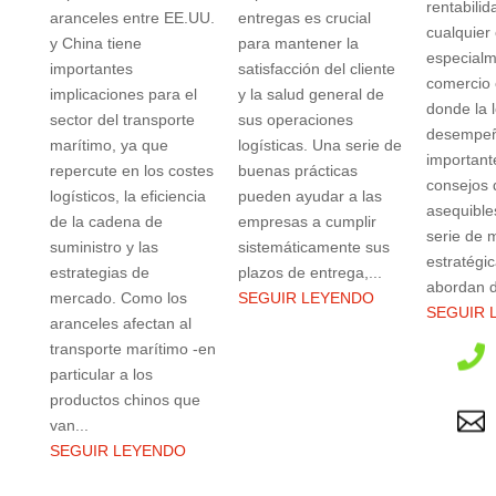
rentabilid
aranceles entre EE.UU.
entregas es crucial
cualquier
y China tiene
para mantener la
especialm
importantes
satisfacción del cliente
comercio 
implicaciones para el
y la salud general de
donde la l
sector del transporte
sus operaciones
desempeñ
marítimo, ya que
logísticas. Una serie de
importante
repercute en los costes
buenas prácticas
consejos 
logísticos, la eficiencia
pueden ayudar a las
asequible
de la cadena de
empresas a cumplir
serie de 
suministro y las
sistemáticamente sus
estratégi
estrategias de
plazos de entrega,...
abordan d
mercado. Como los
SEGUIR LEYENDO
SEGUIR 
aranceles afectan al
transporte marítimo -en

particular a los
productos chinos que

van...
SEGUIR LEYENDO